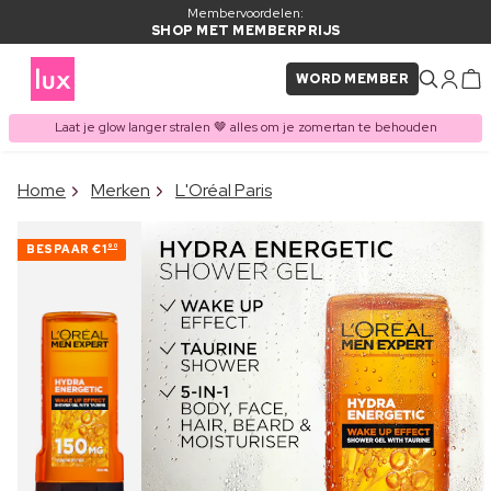
Membervoordelen:
SHOP MET MEMBERPRIJS
WORD MEMBER
Laat je glow langer stralen 🤎 alles om je zomertan te behouden
×
Home
Merken
L'Oréal Paris
ITEM TOEGEVOEGD AAN
Vaak samen gekocht met
WINKELMAND
BESPAAR
€1
90