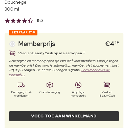
Douchegel
300 ml
183
BESPAAR
€1
90
Memberprijs
€
4
59
Verdien BeautyCash op alle aankopen
Actieprijzen en memberprijzen zijn exclusief voor members. Shop je tegen
de memberprijs? Dan word je automatisch member. Het abonnement kost
€8,95/30 dagen
. De eerste 30 dagen is
gratis
.
Lees meer over de
voordelen.
Bezorging in 1-4
Gratis bezorging
Altijd lage
Verdien
werkdagen
memberprijs
BeautyCash
VOEG TOE AAN WINKELMAND