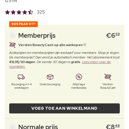
125 ml
325
BESPAAR
€1
90
Memberprijs
€
6
59
Verdien BeautyCash op alle aankopen
Actieprijzen en memberprijzen zijn exclusief voor members. Shop je tegen
de memberprijs? Dan word je automatisch member. Het abonnement kost
€8,95/30 dagen
. De eerste 30 dagen is
gratis
.
Lees meer over de
voordelen.
Bezorging in 1-4
Gratis bezorging
Altijd lage
Verdien
werkdagen
memberprijs
BeautyCash
VOEG TOE AAN WINKELMAND
Normale prijs
€
8
49