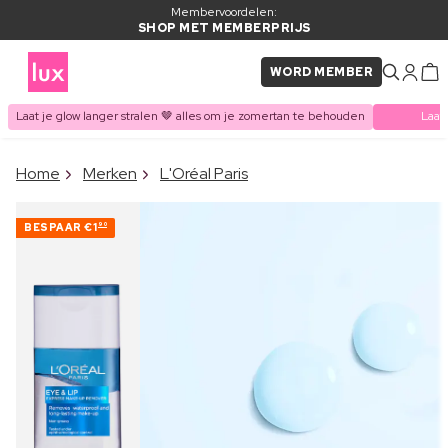
Membervoordelen:
SHOP MET MEMBERPRIJS
WORD MEMBER
Laat je glow langer stralen 🤎 alles om je zomertan te behouden
Laat
×
Home
Merken
L'Oréal Paris
ITEM TOEGEVOEGD AAN
Vaak samen gekocht met
WINKELMAND
BESPAAR
€1
90