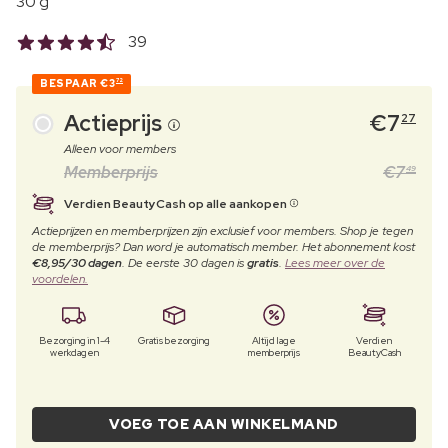
30 g
39
BESPAAR
€3
72
Actieprijs
€
7
27
Alleen voor members
Memberprijs
€
7
49
Verdien BeautyCash op alle aankopen
Actieprijzen en memberprijzen zijn exclusief voor members. Shop je tegen
de memberprijs? Dan word je automatisch member. Het abonnement kost
€8,95/30 dagen
. De eerste 30 dagen is
gratis
.
Lees meer over de
voordelen.
Bezorging in 1-4
Gratis bezorging
Altijd lage
Verdien
werkdagen
memberprijs
BeautyCash
VOEG TOE AAN WINKELMAND