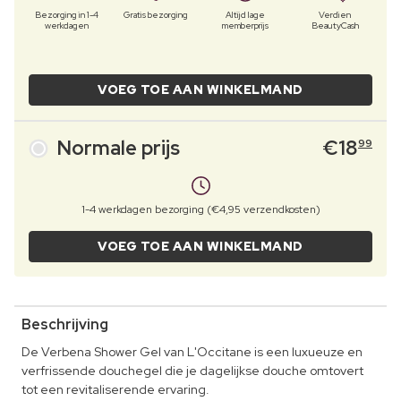
Bezorging in 1-4
Gratis bezorging
Altijd lage
Verdien
werkdagen
memberprijs
BeautyCash
VOEG TOE AAN WINKELMAND
Normale prijs
€
18
99
1-4 werkdagen bezorging (€4,95 verzendkosten)
VOEG TOE AAN WINKELMAND
Beschrijving
De Verbena Shower Gel van L'Occitane is een luxueuze en
verfrissende douchegel die je dagelijkse douche omtovert
tot een revitaliserende ervaring.