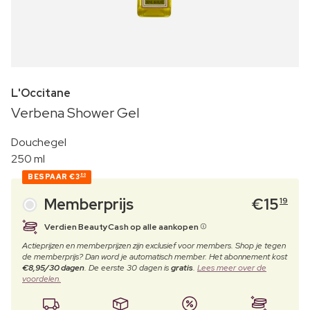
L'Occitane
Verbena Shower Gel
Douchegel
250 ml
BESPAAR
€3
80
Memberprijs
€
15
19
Verdien BeautyCash op alle aankopen
Actieprijzen en memberprijzen zijn exclusief voor members. Shop je tegen
de memberprijs? Dan word je automatisch member. Het abonnement kost
€8,95/30 dagen
. De eerste 30 dagen is
gratis
.
Lees meer over de
voordelen.