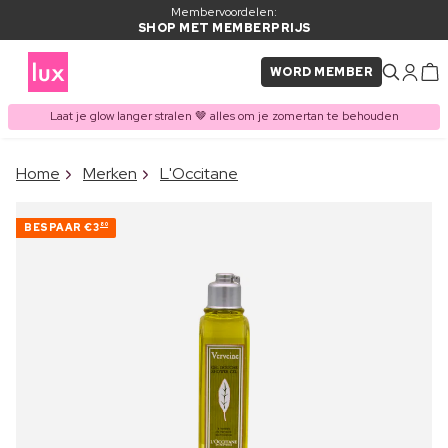
Membervoordelen:
SHOP MET MEMBERPRIJS
WORD MEMBER
Laat je glow langer stralen 🤎 alles om je zomertan te behouden
×
Home
Merken
L'Occitane
ITEM TOEGEVOEGD AAN
Vaak samen gekocht met
WINKELMAND
BESPAAR
€3
80