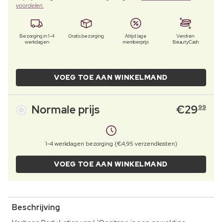
voordelen.
Bezorging in 1-4
Gratis bezorging
Altijd lage
Verdien
werkdagen
memberprijs
BeautyCash
VOEG TOE AAN WINKELMAND
Normale prijs
€
29
99
1-4 werkdagen bezorging (€4,95 verzendkosten)
VOEG TOE AAN WINKELMAND
Beschrijving