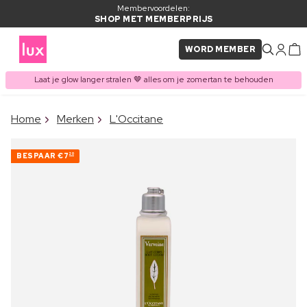
Membervoordelen:
SHOP MET MEMBERPRIJS
WORD MEMBER
Laat je glow langer stralen 🤎 alles om je zomertan te behouden
×
Home
Merken
L'Occitane
ITEM TOEGEVOEGD AAN
Vaak samen gekocht met
WINKELMAND
BESPAAR
€7
20