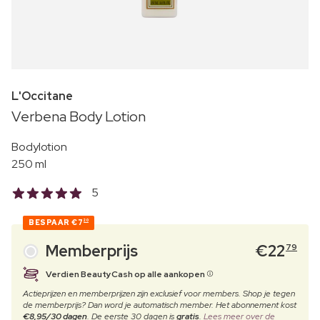
L'Occitane
Verbena Body Lotion
Bodylotion
250 ml
5
BESPAAR
€7
20
Memberprijs
€
22
79
Verdien BeautyCash op alle aankopen
Actieprijzen en memberprijzen zijn exclusief voor members. Shop je tegen
de memberprijs? Dan word je automatisch member. Het abonnement kost
€8,95/30 dagen
. De eerste 30 dagen is
gratis
.
Lees meer over de