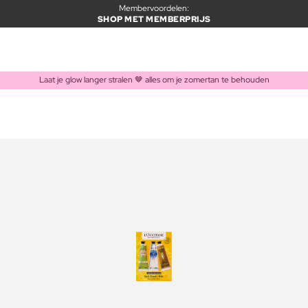
Membervoordelen:
SHOP MET MEMBERPRIJS
Laat je glow langer stralen 🤎 alles om je zomertan te behouden
ITEM TOEGEVOEGD AAN WINKELMAND
Vaak samen gekocht met