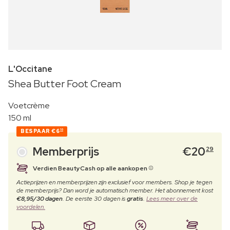
L'Occitane
Shea Butter Foot Cream
Voetcrème
150 ml
BESPAAR
€6
10
Memberprijs
€
20
29
Verdien BeautyCash op alle aankopen
Actieprijzen en memberprijzen zijn exclusief voor members. Shop je tegen
de memberprijs? Dan word je automatisch member. Het abonnement kost
€8,95/30 dagen
. De eerste 30 dagen is
gratis
.
Lees meer over de
voordelen.