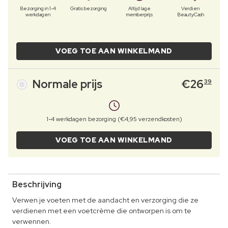
Bezorging in 1-4
Gratis bezorging
Altijd lage
Verdien
werkdagen
memberprijs
BeautyCash
VOEG TOE AAN WINKELMAND
Normale prijs
€
26
39
1-4 werkdagen bezorging (€4,95 verzendkosten)
VOEG TOE AAN WINKELMAND
Beschrijving
Verwen je voeten met de aandacht en verzorging die ze
verdienen met een voetcrème die ontworpen is om te
verwennen.