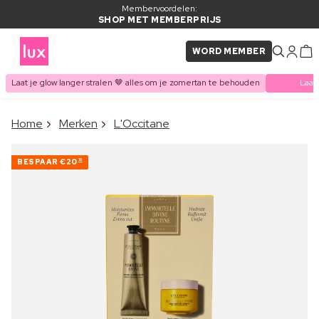
Membervoordelen:
SHOP MET MEMBERPRIJS
WORD MEMBER
Laat je glow langer stralen 🤎 alles om je zomertan te behouden
Laat
×
Home
Merken
L'Occitane
ITEM TOEGEVOEGD AAN
Vaak samen gekocht met
WINKELMAND
BESPAAR
€20
10