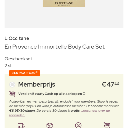
L'Occitane
En Provence Immortelle Body Care Set
Geschenkset
2 st
BESPAAR
€20
10
Memberprijs
€
47
89
Verdien BeautyCash op alle aankopen
Actieprijzen en memberprijzen zijn exclusief voor members. Shop je tegen
de memberprijs? Dan word je automatisch member. Het abonnement kost
€8,95/30 dagen
. De eerste 30 dagen is
gratis
.
Lees meer over de
voordelen.