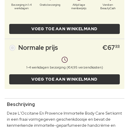
Bezorging in 1-4
Gratis bezorging
Altijd lage
Verdien
werkdagen
memberprijs
BeautyCash
VOEG TOE AAN WINKELMAND
Normale prijs
€
67
99
1-4 werkdagen bezorging (€4,95 verzendkosten)
VOEG TOE AAN WINKELMAND
Beschrijving
Deze L'Occitane En Provence Immortelle Body Care Set komt
in een fraai vormgegeven geschenkdoosje en bevat de
kenmerkende immortelle-geparfumeerde handcrème en