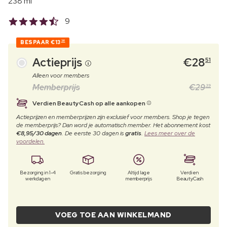
238 ml
9
BESPAAR
€13
38
Actieprijs
€
28
51
Alleen voor members
Memberprijs
€
29
39
Verdien BeautyCash op alle aankopen
Actieprijzen en memberprijzen zijn exclusief voor members. Shop je tegen
de memberprijs? Dan word je automatisch member. Het abonnement kost
€8,95/30 dagen
. De eerste 30 dagen is
gratis
.
Lees meer over de
voordelen.
Bezorging in 1-4
Gratis bezorging
Altijd lage
Verdien
werkdagen
memberprijs
BeautyCash
VOEG TOE AAN WINKELMAND