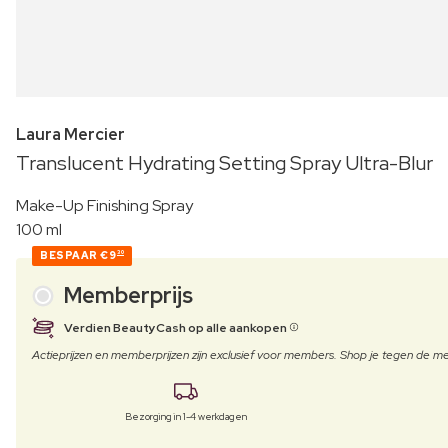
Laura Mercier
Translucent Hydrating Setting Spray Ultra-Blur
Make-Up Finishing Spray
100 ml
BESPAAR
€9
30
Memberprijs
Verdien BeautyCash op alle aankopen
Actieprijzen en memberprijzen zijn exclusief voor members. Shop je tegen de
Bezorging in 1-4 werkdagen