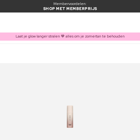
Membervoordelen:
SHOP MET MEMBERPRIJS
Laat je glow langer stralen 🤎 alles om je zomertan te behouden
ITEM TOEGEVOEGD AAN WINKELMAND
Vaak samen gekocht met