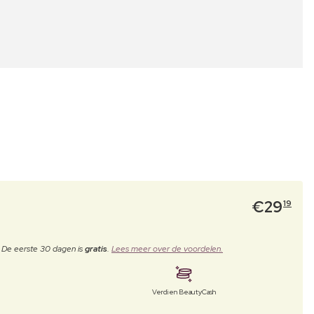
€
29
19
. De eerste 30 dagen is
gratis
.
Lees meer over de voordelen.
Verdien BeautyCash