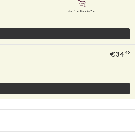
Verdien BeautyCash
€
34
49