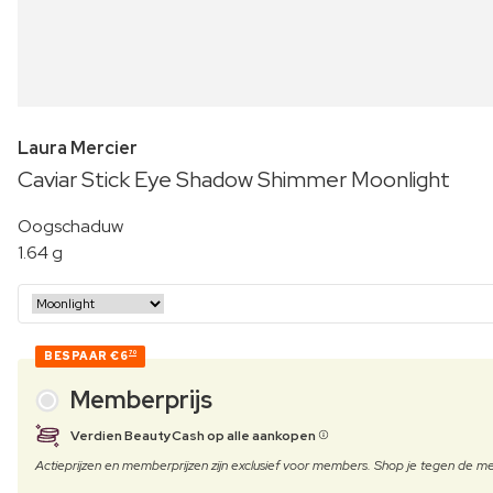
Laura Mercier
Caviar Stick Eye Shadow Shimmer Moonlight
Oogschaduw
1.64 g
BESPAAR
€6
70
Memberprijs
Verdien BeautyCash op alle aankopen
Actieprijzen en memberprijzen zijn exclusief voor members. Shop je tegen de