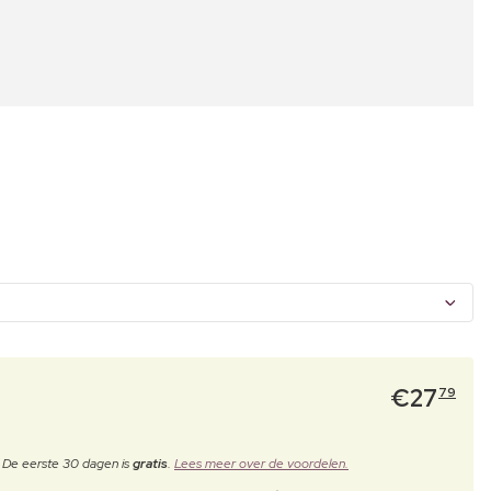
€
27
79
. De eerste 30 dagen is
gratis
.
Lees meer over de voordelen.