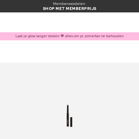
Membervoordelen:
SHOP MET MEMBERPRIJS
Laat je glow langer stralen 🤎 alles om je zomertan te behouden
ITEM TOEGEVOEGD AAN WINKELMAND
Vaak samen gekocht met