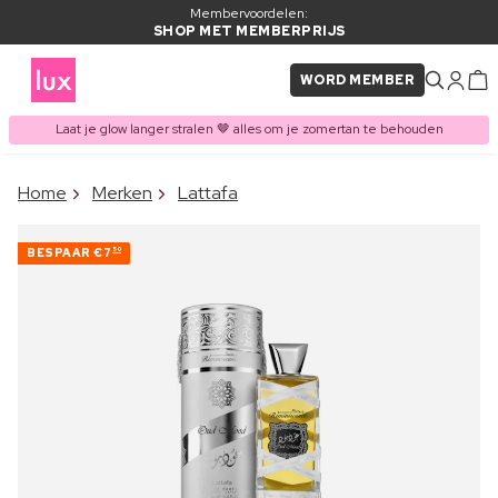
Membervoordelen:
SHOP MET MEMBERPRIJS
WORD MEMBER
Laat je glow langer stralen 🤎 alles om je zomertan te behouden
×
Home
Merken
Lattafa
ITEM TOEGEVOEGD AAN
Vaak samen gekocht met
WINKELMAND
BESPAAR
€7
50