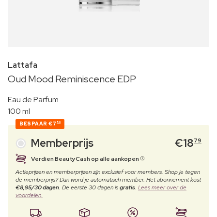
Lattafa
Oud Mood Reminiscence EDP
Eau de Parfum
100 ml
BESPAAR
€7
50
Memberprijs
€
18
79
Verdien BeautyCash op alle aankopen
Actieprijzen en memberprijzen zijn exclusief voor members. Shop je tegen
de memberprijs? Dan word je automatisch member. Het abonnement kost
€8,95/30 dagen
. De eerste 30 dagen is
gratis
.
Lees meer over de
voordelen.