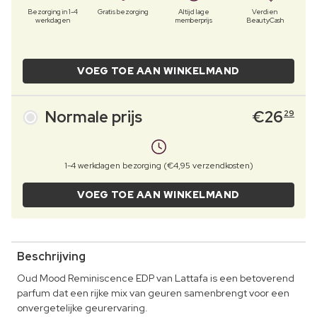
Bezorging in 1-4
Gratis bezorging
Altijd lage
Verdien
werkdagen
memberprijs
BeautyCash
VOEG TOE AAN WINKELMAND
Normale prijs
€
26
29
1-4 werkdagen bezorging (€4,95 verzendkosten)
VOEG TOE AAN WINKELMAND
Beschrijving
Oud Mood Reminiscence EDP van Lattafa is een betoverend
parfum dat een rijke mix van geuren samenbrengt voor een
onvergetelijke geurervaring.