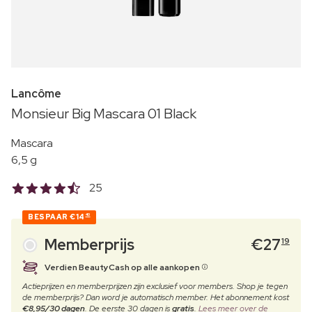
Lancôme
Monsieur Big Mascara 01 Black
Mascara
6,5 g
25
BESPAAR
€14
40
Memberprijs
€
27
19
Verdien BeautyCash op alle aankopen
Actieprijzen en memberprijzen zijn exclusief voor members. Shop je tegen
de memberprijs? Dan word je automatisch member. Het abonnement kost
€8,95/30 dagen
. De eerste 30 dagen is
gratis
.
Lees meer over de