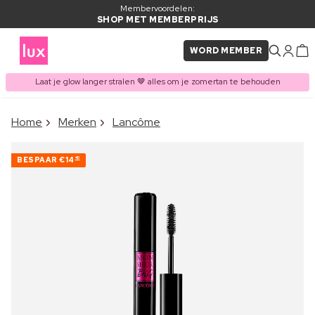
Membervoordelen:
SHOP MET MEMBERPRIJS
WORD MEMBER
Laat je glow langer stralen 🤎 alles om je zomertan te behouden
×
Home
Merken
Lancôme
ITEM TOEGEVOEGD AAN
Vaak samen gekocht met
WINKELMAND
BESPAAR
€14
40