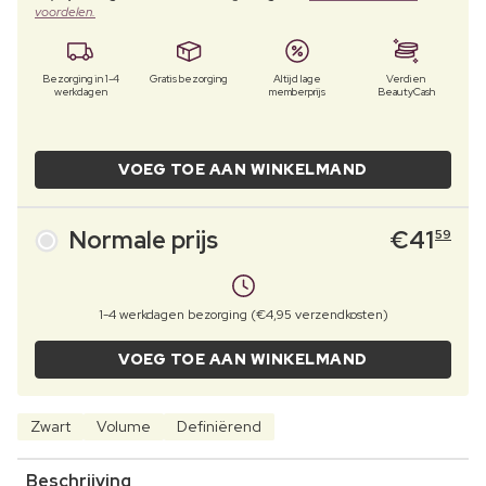
voordelen.
Bezorging in 1-4
Gratis bezorging
Altijd lage
Verdien
werkdagen
memberprijs
BeautyCash
VOEG TOE AAN WINKELMAND
Normale prijs
€
41
59
1-4 werkdagen bezorging (€4,95 verzendkosten)
VOEG TOE AAN WINKELMAND
Zwart
Volume
Definiërend
Beschrijving