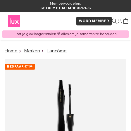
Membervoordelen:
SHOP MET MEMBERPRIJS
WORD MEMBER
Laat je glow langer stralen 🤎 alles om je zomertan te behouden
×
Home
Merken
Lancôme
ITEM TOEGEVOEGD AAN
Vaak samen gekocht met
WINKELMAND
BESPAAR
€11
50