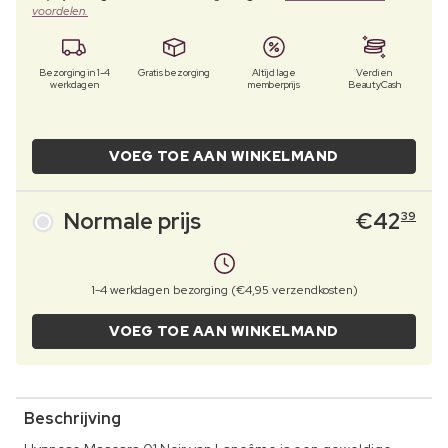
voordelen.
Bezorging in 1-4
Gratis bezorging
Altijd lage
Verdien
werkdagen
memberprijs
BeautyCash
VOEG TOE AAN WINKELMAND
Normale prijs
€
42
39
1-4 werkdagen bezorging (€4,95 verzendkosten)
VOEG TOE AAN WINKELMAND
Beschrijving