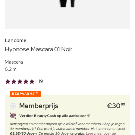
Lancôme
Hypnose Mascara 01 Noir
Mascara
6,2 ml
19
BESPAAR
€11
50
Memberprijs
€
30
89
Verdien BeautyCash op alle aankopen
Actieprijzen en memberprijzen zijn exclusief voor members. Shop je tegen
de memberprijs? Dan word je automatisch member. Het abonnement kost
€8,95/30 dagen
. De eerste 30 dagen is
gratis
.
Lees meer over de