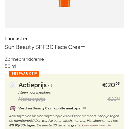
Lancaster
Sun Beauty SPF30 Face Cream
Zonnebrandcrème
50 ml
BESPAAR
€21
14
Actieprijs
€
20
05
Alleen voor members
Memberprijs
€
23
59
Verdien BeautyCash op alle aankopen
Actieprijzen en memberprijzen zijn exclusief voor members. Shop je tegen
de memberprijs? Dan word je automatisch member. Het abonnement kost
€8,95/30 dagen
. De eerste 30 dagen is
gratis
.
Lees meer over de