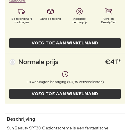
voordelen.
Bezorging in 1-4
Gratis bezorging
Altijd lage
Verdien
werkdagen
memberprijs
BeautyCash
VOEG TOE AAN WINKELMAND
Normale prijs
€
41
19
1-4 werkdagen bezorging (€4,95 verzendkosten)
VOEG TOE AAN WINKELMAND
Beschrijving
Sun Beauty SPF30 Gezichtscrème is een fantastische