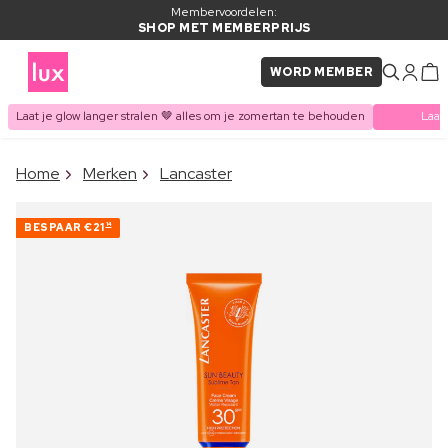
Membervoordelen:
SHOP MET MEMBERPRIJS
WORD MEMBER
Laat je glow langer stralen 🤎 alles om je zomertan te behouden
Laat
×
Home
Merken
Lancaster
ITEM TOEGEVOEGD AAN
Vaak samen gekocht met
WINKELMAND
BESPAAR
€21
14