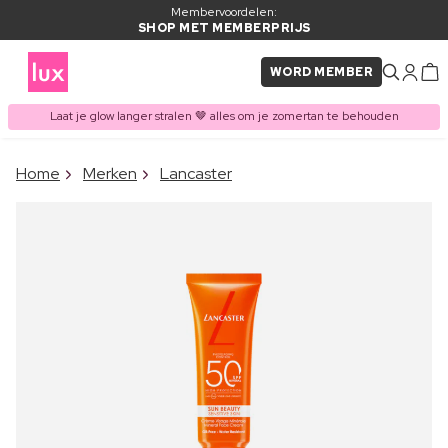
Membervoordelen:
SHOP MET MEMBERPRIJS
WORD MEMBER
Laat je glow langer stralen 🤎 alles om je zomertan te behouden
×
Home
Merken
Lancaster
ITEM TOEGEVOEGD AAN
Vaak samen gekocht met
WINKELMAND