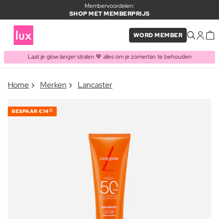
Membervoordelen:
SHOP MET MEMBERPRIJS
WORD MEMBER
Laat je glow langer stralen 🤎 alles om je zomertan te behouden
×
Home
Merken
Lancaster
ITEM TOEGEVOEGD AAN
Vaak samen gekocht met
WINKELMAND
BESPAAR
€14
60