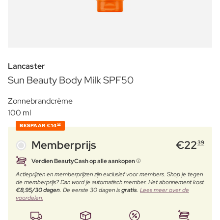
Lancaster
Sun Beauty Body Milk SPF50
Zonnebrandcrème
100 ml
BESPAAR
€14
60
Memberprijs
€
22
39
Verdien BeautyCash op alle aankopen
Actieprijzen en memberprijzen zijn exclusief voor members. Shop je tegen
de memberprijs? Dan word je automatisch member. Het abonnement kost
€8,95/30 dagen
. De eerste 30 dagen is
gratis
.
Lees meer over de
voordelen.