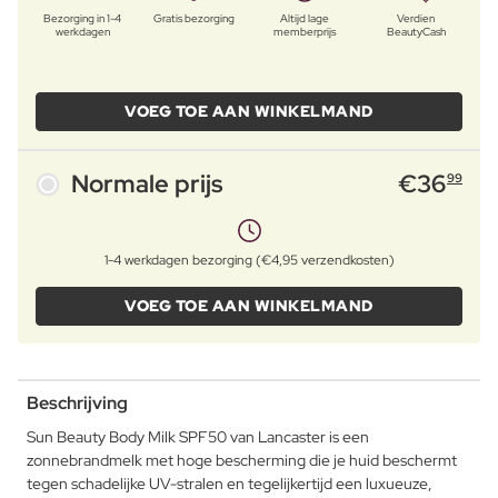
Bezorging in 1-4
Gratis bezorging
Altijd lage
Verdien
werkdagen
memberprijs
BeautyCash
VOEG TOE AAN WINKELMAND
Normale prijs
€
36
99
1-4 werkdagen bezorging (€4,95 verzendkosten)
VOEG TOE AAN WINKELMAND
Beschrijving
Sun Beauty Body Milk SPF50 van Lancaster is een
zonnebrandmelk met hoge bescherming die je huid beschermt
tegen schadelijke UV-stralen en tegelijkertijd een luxueuze,