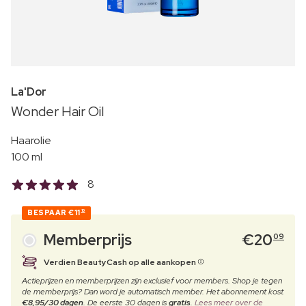
La'Dor
Wonder Hair Oil
Haarolie
100 ml
8
BESPAAR
€11
10
Memberprijs
€
20
09
Verdien BeautyCash op alle aankopen
Actieprijzen en memberprijzen zijn exclusief voor members. Shop je tegen
de memberprijs? Dan word je automatisch member. Het abonnement kost
€8,95/30 dagen
. De eerste 30 dagen is
gratis
.
Lees meer over de