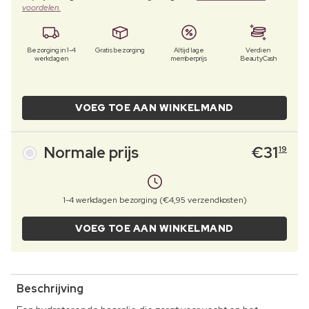
voordelen.
Bezorging in 1-4
Gratis bezorging
Altijd lage
Verdien
werkdagen
memberprijs
BeautyCash
VOEG TOE AAN WINKELMAND
Normale prijs
€
31
19
1-4 werkdagen bezorging (€4,95 verzendkosten)
VOEG TOE AAN WINKELMAND
Beschrijving