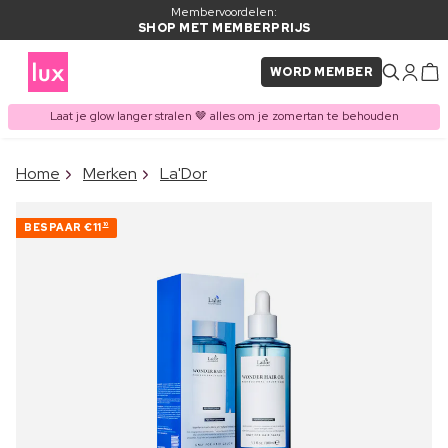
Membervoordelen:
SHOP MET MEMBERPRIJS
WORD MEMBER
Laat je glow langer stralen 🤎 alles om je zomertan te behouden
×
Home
Merken
La'Dor
ITEM TOEGEVOEGD AAN
Vaak samen gekocht met
WINKELMAND
BESPAAR
€11
10