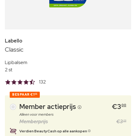
Labello
Classic
Lipbalsem
2 st
132
BESPAAR
€1
49
Member actieprijs
€
3
00
Alleen voor members
Memberprijs
€
3
09
Verdien BeautyCash op alle aankopen