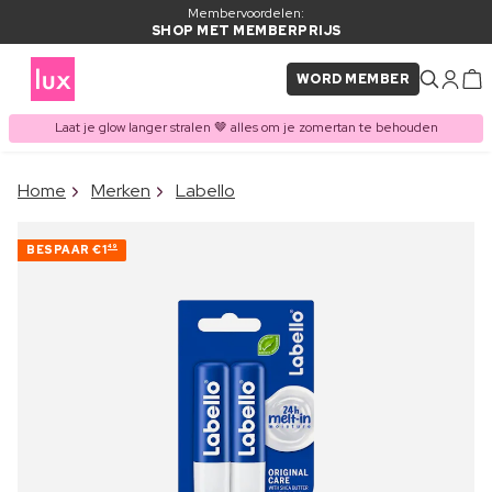
Membervoordelen:
SHOP MET MEMBERPRIJS
WORD MEMBER
Laat je glow langer stralen 🤎 alles om je zomertan te behouden
×
Home
Merken
Labello
ITEM TOEGEVOEGD AAN
Vaak samen gekocht met
WINKELMAND
BESPAAR
€1
49