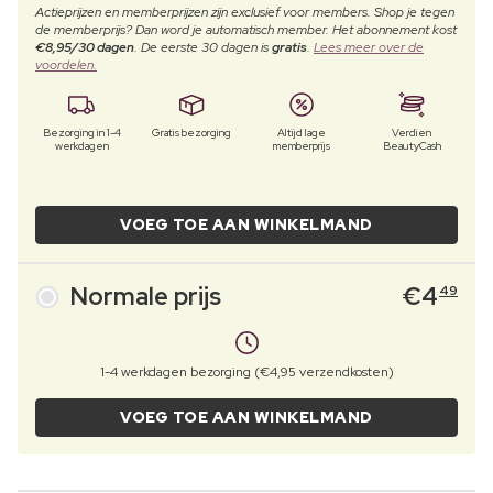
Actieprijzen en memberprijzen zijn exclusief voor members. Shop je tegen
de memberprijs? Dan word je automatisch member. Het abonnement kost
€8,95/30 dagen
. De eerste 30 dagen is
gratis
.
Lees meer over de
voordelen.
Bezorging in 1-4
Gratis bezorging
Altijd lage
Verdien
werkdagen
memberprijs
BeautyCash
VOEG TOE AAN WINKELMAND
Normale prijs
€
4
49
1-4 werkdagen bezorging (€4,95 verzendkosten)
VOEG TOE AAN WINKELMAND