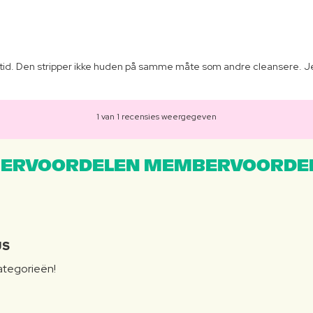
 tid. Den stripper ikke huden på samme måte som andre cleansere. Jeg
1 van 1 recensies weergegeven
ERVOORDELEN MEMBERVOORDEL
JS
categorieën!