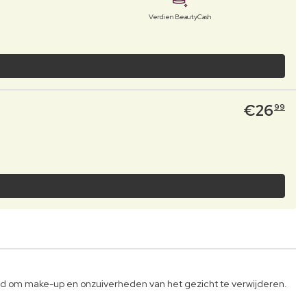
Verdien BeautyCash
€
26
99
ld om make-up en onzuiverheden van het gezicht te verwijderen.