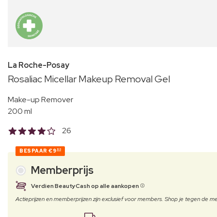
La Roche-Posay
Rosaliac Micellar Makeup Removal Gel
Make-up Remover
200 ml
26
BESPAAR
€9
90
Memberprijs
Verdien BeautyCash op alle aankopen
Actieprijzen en memberprijzen zijn exclusief voor members. Shop je tegen de