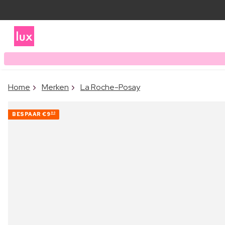
Home
Merken
La Roche-Posay
BESPAAR
€9
90