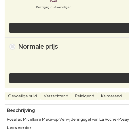
Bezorging in 1-4 werkdagen
Normale prijs
Gevoelige huid
Verzachtend
Reinigend
Kalmerend
Beschrijving
Rosaliac Micellaire Make-up Verwijderingsgel van La Roche-Posa
Lees verder