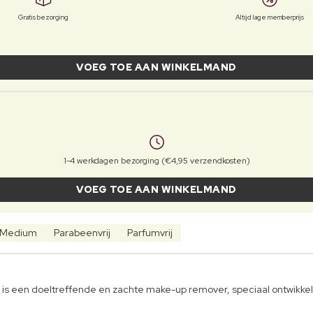
Gratis bezorging
Altijd lage memberprijs
VOEG TOE AAN WINKELMAND
1-4 werkdagen bezorging (€4,95 verzendkosten)
VOEG TOE AAN WINKELMAND
Medium
Parabeenvrij
Parfumvrij
y is een doeltreffende en zachte make-up remover, speciaal ontwikke