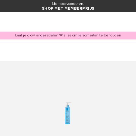
Membervoordelen:
SHOP MET MEMBERPRIJS
Laat je glow langer stralen 🤎 alles om je zomertan te behouden
ITEM TOEGEVOEGD AAN WINKELMAND
Vaak samen gekocht met