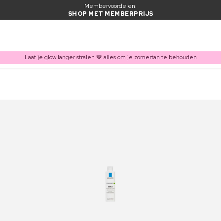
Membervoordelen:
SHOP MET MEMBERPRIJS
Laat je glow langer stralen 🤎 alles om je zomertan te behouden
ITEM TOEGEVOEGD AAN WINKELMAND
Vaak samen gekocht met