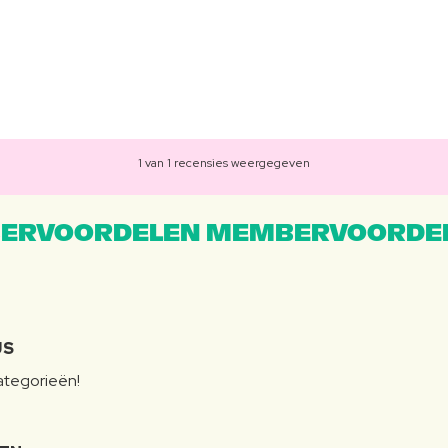
1 van 1 recensies weergegeven
ERVOORDELEN MEMBERVOORDEL
JS
categorieën!