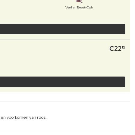
Verdien BeautyCash
€
22
19
n en voorkomen van roos.