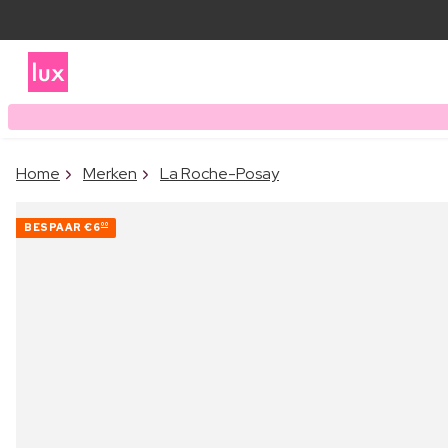
Home
Merken
La Roche-Posay
BESPAAR
€6
00