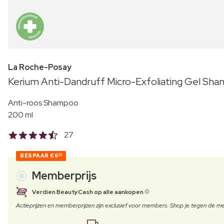
La Roche-Posay
Kerium Anti-Dandruff Micro-Exfoliating Gel Sh
Anti-roos Shampoo
200 ml
27
BESPAAR
€6
00
Memberprijs
Verdien BeautyCash op alle aankopen
Actieprijzen en memberprijzen zijn exclusief voor members. Shop je tegen de