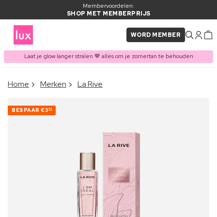
Membervoordelen:
SHOP MET MEMBERPRIJS
WORD MEMBER
Laat je glow langer stralen 🤎 alles om je zomertan te behouden
×
Home
Merken
La Rive
ITEM TOEGEVOEGD AAN
Vaak samen gekocht met
WINKELMAND
BESPAAR
€3
43