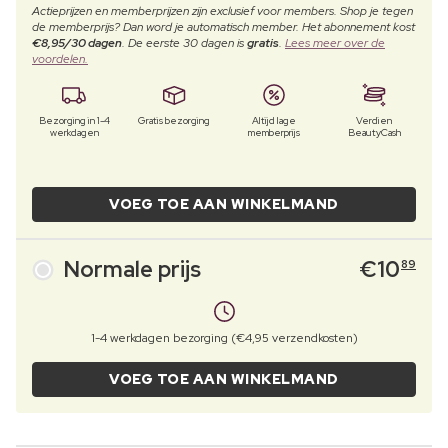
Actieprijzen en memberprijzen zijn exclusief voor members. Shop je tegen
de memberprijs? Dan word je automatisch member. Het abonnement kost
€8,95/30 dagen
. De eerste 30 dagen is
gratis
.
Lees meer over de
voordelen.
Bezorging in 1-4
Gratis bezorging
Altijd lage
Verdien
werkdagen
memberprijs
BeautyCash
VOEG TOE AAN WINKELMAND
Normale prijs
€
10
89
1-4 werkdagen bezorging (€4,95 verzendkosten)
VOEG TOE AAN WINKELMAND