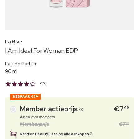
La Rive
I Am Ideal For Woman EDP
Eau de Parfum
90 ml
43
BESPAAR
€3
43
Member actieprijs
€
7
46
Alleen voor members
Memberprijs
€
7
69
Verdien BeautyCash op alle aankopen