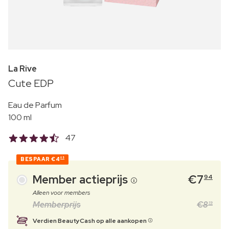
La Rive
Cute EDP
Eau de Parfum
100 ml
47
BESPAAR
€4
05
Member actieprijs
€
7
94
Alleen voor members
Memberprijs
€
8
19
Verdien BeautyCash op alle aankopen