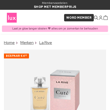
Membervoordelen:
SHOP MET MEMBERPRIJS
WORD MEMBER
Laat je glow langer stralen 🤎 alles om je zomertan te behouden
×
Home
Merken
La Rive
ITEM TOEGEVOEGD AAN
Vaak samen gekocht met
WINKELMAND
BESPAAR
€4
05