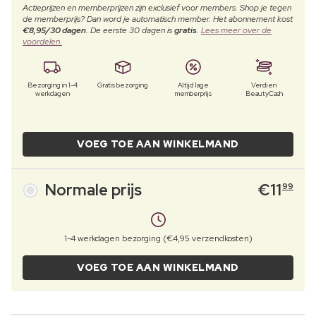
Actieprijzen en memberprijzen zijn exclusief voor members. Shop je tegen
de memberprijs? Dan word je automatisch member. Het abonnement kost
€8,95/30 dagen
. De eerste 30 dagen is
gratis
.
Lees meer over de
voordelen.
Bezorging in 1-4
Gratis bezorging
Altijd lage
Verdien
werkdagen
memberprijs
BeautyCash
VOEG TOE AAN WINKELMAND
Normale prijs
€
11
99
1-4 werkdagen bezorging (€4,95 verzendkosten)
VOEG TOE AAN WINKELMAND