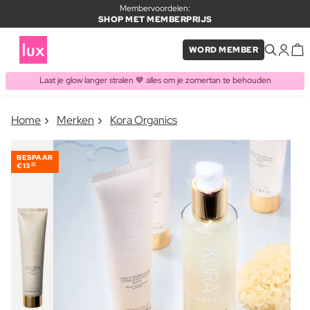
Membervoordelen:
SHOP MET MEMBERPRIJS
WORD MEMBER
Laat je glow langer stralen 🤎 alles om je zomertan te behouden
×
Home
Merken
Kora Organics
ITEM TOEGEVOEGD AAN
Vaak samen gekocht met
WINKELMAND
BESPAAR
€13
80