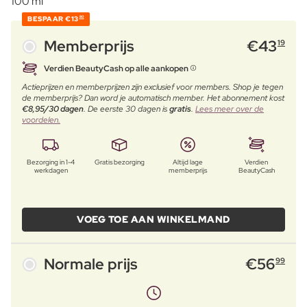
100 ml
BESPAAR
€13
80
Memberprijs
€
43
19
Verdien BeautyCash op alle aankopen
Actieprijzen en memberprijzen zijn exclusief voor members. Shop je tegen
de memberprijs? Dan word je automatisch member. Het abonnement kost
€8,95/30 dagen
. De eerste 30 dagen is
gratis
.
Lees meer over de
voordelen.
Bezorging in 1-4
Gratis bezorging
Altijd lage
Verdien
werkdagen
memberprijs
BeautyCash
VOEG TOE AAN WINKELMAND
Normale prijs
€
56
99