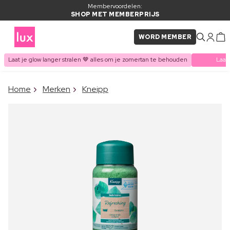
Membervoordelen:
SHOP MET MEMBERPRIJS
WORD MEMBER
Laat je glow langer stralen 🤎 alles om je zomertan te behouden
Laat
×
Home
Merken
Kneipp
ITEM TOEGEVOEGD AAN
Vaak samen gekocht met
WINKELMAND