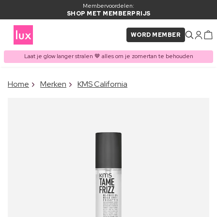
Membervoordelen:
SHOP MET MEMBERPRIJS
WORD MEMBER
Laat je glow langer stralen 🤎 alles om je zomertan te behouden
×
Home
Merken
KMS California
ITEM TOEGEVOEGD AAN
Vaak samen gekocht met
WINKELMAND