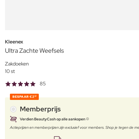
Kleenex
Ultra Zachte Weefsels
Zakdoeken
10 st
85
BESPAAR
€2
10
Memberprijs
Verdien BeautyCash op alle aankopen
Actieprijzen en memberprijzen zijn exclusief voor members. Shop je tegen de