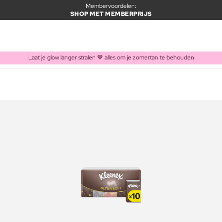
Membervoordelen:
SHOP MET MEMBERPRIJS
Laat je glow langer stralen 🤎 alles om je zomertan te behouden
ITEM TOEGEVOEGD AAN WINKELMAND
Vaak samen gekocht met