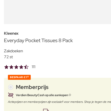
Kleenex
Everyday Pocket Tissues 8 Pack
Zakdoeken
72 st
111
BESPAAR
€1
60
Memberprijs
Verdien BeautyCash op alle aankopen
Actieprijzen en memberprijzen zijn exclusief voor members. Shop je tegen de