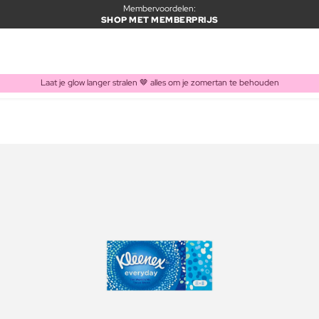
Membervoordelen:
SHOP MET MEMBERPRIJS
Laat je glow langer stralen 🤎 alles om je zomertan te behouden
ITEM TOEGEVOEGD AAN WINKELMAND
Vaak samen gekocht met