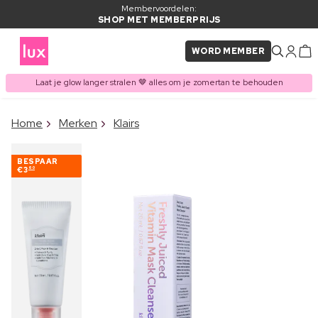
Membervoordelen:
SHOP MET MEMBERPRIJS
WORD MEMBER
Laat je glow langer stralen 🤎 alles om je zomertan te behouden
×
Home
Merken
Klairs
ITEM TOEGEVOEGD AAN
Vaak samen gekocht met
WINKELMAND
BESPAAR
€3
60