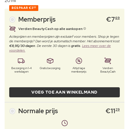
20 ml
BESPAAR
€3
60
Memberprijs
€
7
69
Verdien BeautyCash op alle aankopen
Actieprijzen en memberprijzen zijn exclusief voor members. Shop je tegen
de memberprijs? Dan word je automatisch member. Het abonnement kost
€8,95/30 dagen
. De eerste 30 dagen is
gratis
.
Lees meer over de
voordelen.
Bezorging in 1-4
Gratis bezorging
Altijd lage
Verdien
werkdagen
memberprijs
BeautyCash
VOEG TOE AAN WINKELMAND
Normale prijs
€
11
29