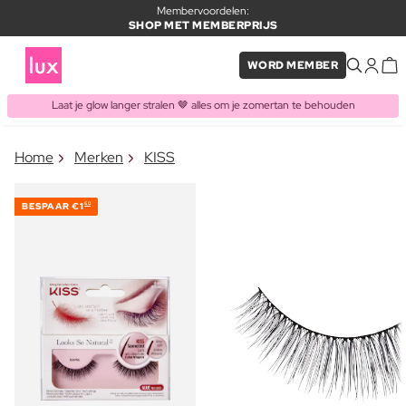
Membervoordelen:
SHOP MET MEMBERPRIJS
WORD MEMBER
Laat je glow langer stralen 🤎 alles om je zomertan te behouden
×
Home
Merken
KISS
ITEM TOEGEVOEGD AAN
Vaak samen gekocht met
WINKELMAND
BESPAAR
€1
60