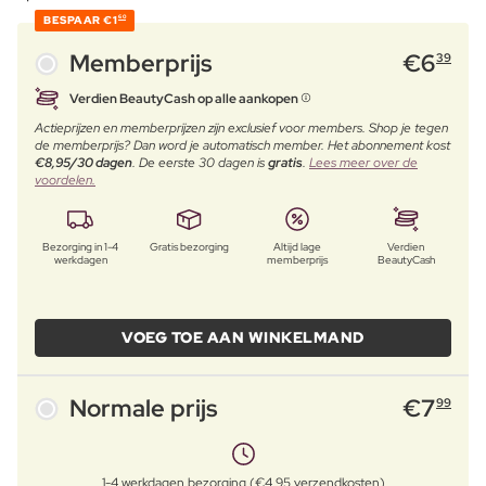
BESPAAR
€1
60
Memberprijs
€
6
39
Verdien BeautyCash op alle aankopen
Actieprijzen en memberprijzen zijn exclusief voor members. Shop je tegen
de memberprijs? Dan word je automatisch member. Het abonnement kost
€8,95/30 dagen
. De eerste 30 dagen is
gratis
.
Lees meer over de
voordelen.
Bezorging in 1-4
Gratis bezorging
Altijd lage
Verdien
werkdagen
memberprijs
BeautyCash
VOEG TOE AAN WINKELMAND
Normale prijs
€
7
99
1-4 werkdagen bezorging (€4,95 verzendkosten)