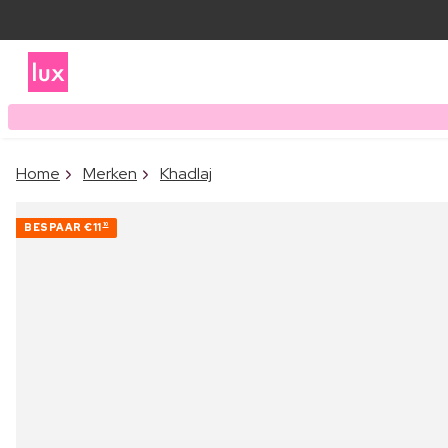
Home
Merken
Khadlaj
BESPAAR
€11
10