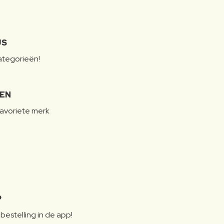
JS
categorieën!
LEN
favoriete merk
P
bestelling in de app!