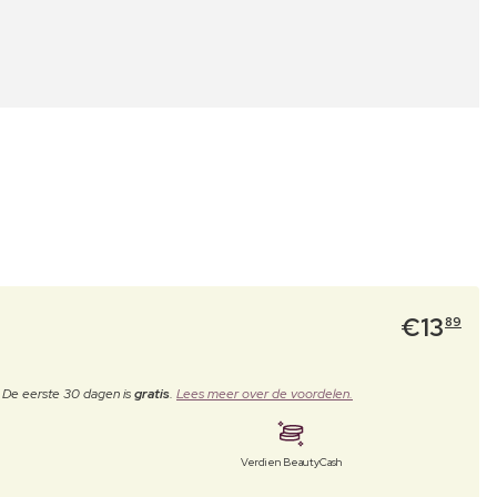
€
13
89
. De eerste 30 dagen is
gratis
.
Lees meer over de voordelen.
Verdien BeautyCash