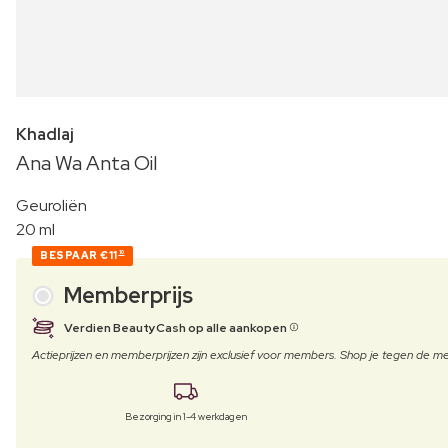
Khadlaj
Ana Wa Anta Oil
Geuroliën
20 ml
BESPAAR
€11
10
Memberprijs
Verdien BeautyCash op alle aankopen
Actieprijzen en memberprijzen zijn exclusief voor members. Shop je tegen de
Bezorging in 1-4 werkdagen