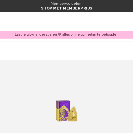
Membervoordelen:
SHOP MET MEMBERPRIJS
Laat je glow langer stralen 🤎 alles om je zomertan te behouden
ITEM TOEGEVOEGD AAN WINKELMAND
Vaak samen gekocht met