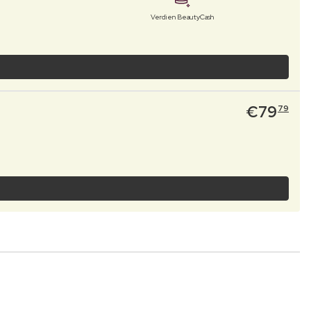
Verdien BeautyCash
€
79
79