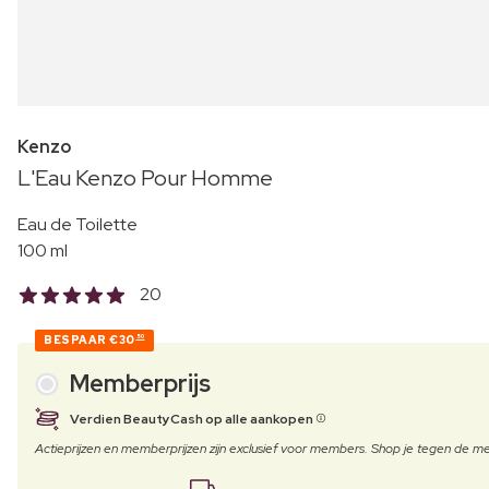
Kenzo
L'Eau Kenzo Pour Homme
Eau de Toilette
100 ml
20
BESPAAR
€30
50
Memberprijs
Verdien BeautyCash op alle aankopen
Actieprijzen en memberprijzen zijn exclusief voor members. Shop je tegen de