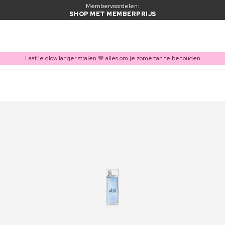
Membervoordelen:
SHOP MET MEMBERPRIJS
Laat je glow langer stralen 🤎 alles om je zomertan te behouden
ITEM TOEGEVOEGD AAN WINKELMAND
Vaak samen gekocht met