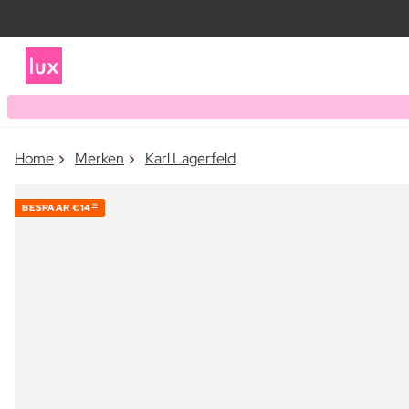
Home
Merken
Karl Lagerfeld
BESPAAR
€14
10