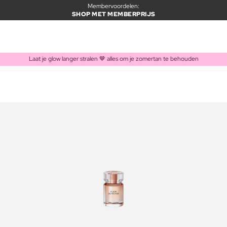
Membervoordelen:
SHOP MET MEMBERPRIJS
Laat je glow langer stralen 🤎 alles om je zomertan te behouden
ITEM TOEGEVOEGD AAN WINKELMAND
Vaak samen gekocht met