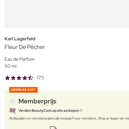
Karl Lagerfeld
Fleur De Pêcher
Eau de Parfum
50 ml
173
BESPAAR
€14
10
Memberprijs
Verdien BeautyCash op alle aankopen
Actieprijzen en memberprijzen zijn exclusief voor members. Shop je tegen de