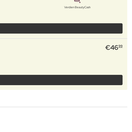
Verdien BeautyCash
€
46
99