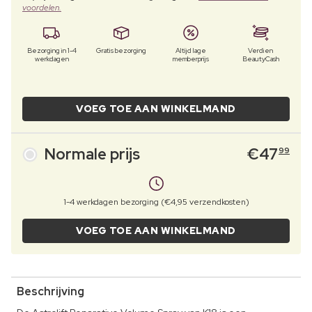
voordelen.
Bezorging in 1-4
Gratis bezorging
Altijd lage
Verdien
werkdagen
memberprijs
BeautyCash
VOEG TOE AAN WINKELMAND
Normale prijs
€
47
99
1-4 werkdagen bezorging (€4,95 verzendkosten)
VOEG TOE AAN WINKELMAND
Beschrijving