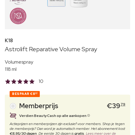
K18
Astrolift Reparative Volume Spray
Volumespray
118 ml
10
BESPAAR
€8
20
Memberprijs
€
39
79
Verdien BeautyCash op alle aankopen
Actieprijzen en memberprijzen zijn exclusief voor members. Shop je tegen
de memberprijs? Dan word je automatisch member. Het abonnement kost
€8,95/30 dagen
. De eerste 30 dagen is
gratis
.
Lees meer over de