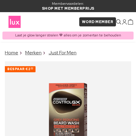
Membervoordelen:
SHOP MET MEMBERPRIJS
WORD MEMBER
Laat je glow langer stralen 🤎 alles om je zomertan te behouden
×
Home
Merken
Just For Men
ITEM TOEGEVOEGD AAN
Vaak samen gekocht met
WINKELMAND
BESPAAR
€2
80