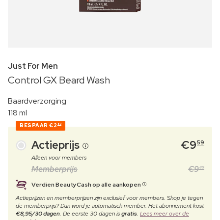
Just For Men
Control GX Beard Wash
Baardverzorging
118 ml
BESPAAR
€2
80
Actieprijs
€
9
59
Alleen voor members
Memberprijs
€
9
89
Verdien BeautyCash op alle aankopen
Actieprijzen en memberprijzen zijn exclusief voor members. Shop je tegen
de memberprijs? Dan word je automatisch member. Het abonnement kost
€8,95/30 dagen
. De eerste 30 dagen is
gratis
.
Lees meer over de