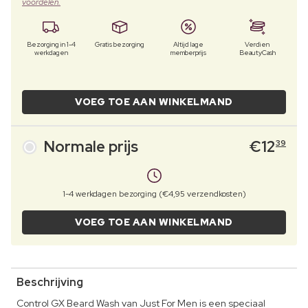
voordelen.
Bezorging in 1-4
Gratis bezorging
Altijd lage
Verdien
werkdagen
memberprijs
BeautyCash
VOEG TOE AAN WINKELMAND
Normale prijs
€
12
39
1-4 werkdagen bezorging (€4,95 verzendkosten)
VOEG TOE AAN WINKELMAND
Beschrijving
Control GX Beard Wash van Just For Men is een speciaal