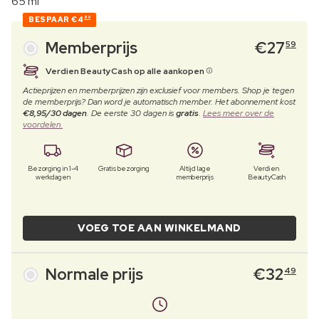
65 ml
BESPAAR
€4
90
Memberprijs
€
27
59
Verdien BeautyCash op alle aankopen
Actieprijzen en memberprijzen zijn exclusief voor members. Shop je tegen
de memberprijs? Dan word je automatisch member. Het abonnement kost
€8,95/30 dagen
. De eerste 30 dagen is
gratis
.
Lees meer over de
voordelen.
Bezorging in 1-4
Gratis bezorging
Altijd lage
Verdien
werkdagen
memberprijs
BeautyCash
VOEG TOE AAN WINKELMAND
Normale prijs
€
32
49