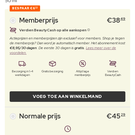
50 ml
BESPAAR
€6
80
Memberprijs
€
38
49
Verdien BeautyCash op alle aankopen
Actieprijzen en memberprijzen zijn exclusief voor members. Shop je tegen
de memberprijs? Dan word je automatisch member. Het abonnement kost
€8,95/30 dagen
. De eerste 30 dagen is
gratis
.
Lees meer over de
voordelen.
Bezorging in 1-4
Gratis bezorging
Altijd lage
Verdien
werkdagen
memberprijs
BeautyCash
VOEG TOE AAN WINKELMAND
Normale prijs
€
45
29