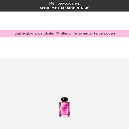
Membervoordelen:
SHOP MET MEMBERPRIJS
Laat je glow langer stralen 🤎 alles om je zomertan te behouden
ITEM TOEGEVOEGD AAN WINKELMAND
Vaak samen gekocht met