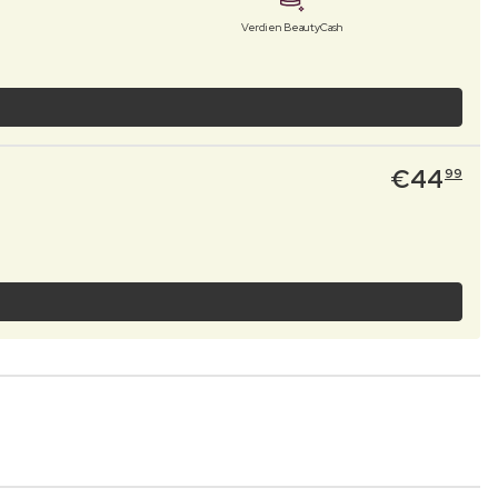
Verdien BeautyCash
€
44
99