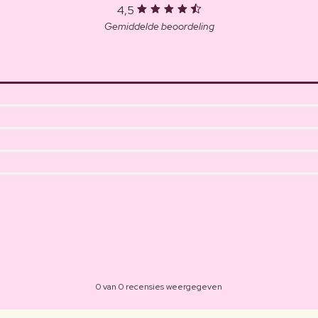
4,5
Gemiddelde beoordeling
0 van 0 recensies weergegeven