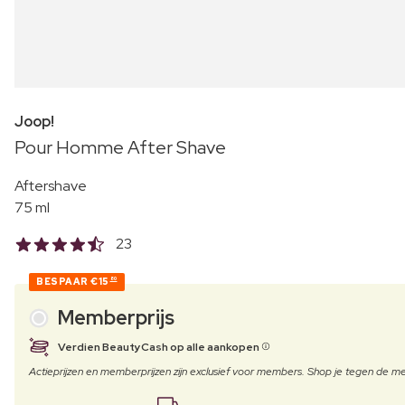
Joop!
Pour Homme After Shave
Aftershave
75 ml
23
BESPAAR
€15
80
Memberprijs
Verdien BeautyCash op alle aankopen
Actieprijzen en memberprijzen zijn exclusief voor members. Shop je tegen de