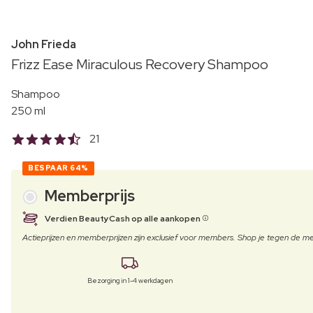
John Frieda
Frizz Ease Miraculous Recovery Shampoo
Shampoo
250 ml
21
BESPAAR
64%
Memberprijs
Verdien BeautyCash op alle aankopen
Actieprijzen en memberprijzen zijn exclusief voor members. Shop je tegen de
Bezorging in 1-4 werkdagen