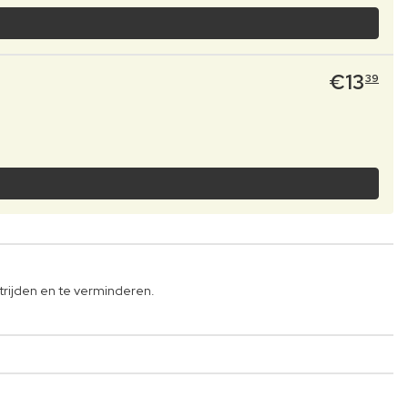
€
13
39
trijden en te verminderen.