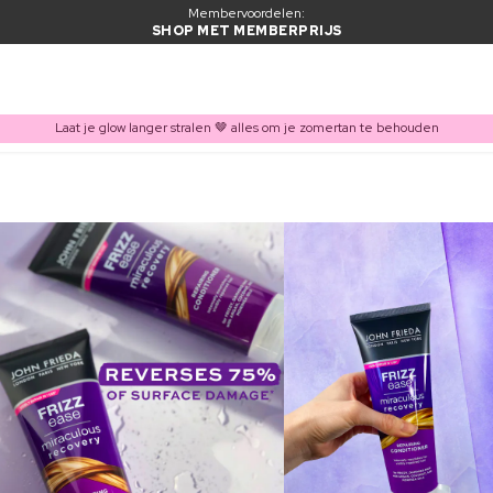
Membervoordelen:
SHOP MET MEMBERPRIJS
Laat je glow langer stralen 🤎 alles om je zomertan te behouden
ITEM TOEGEVOEGD AAN WINKELMAND
Vaak samen gekocht met