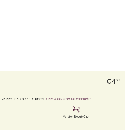
€
4
79
. De eerste 30 dagen is
gratis
.
Lees meer over de voordelen.
Verdien BeautyCash