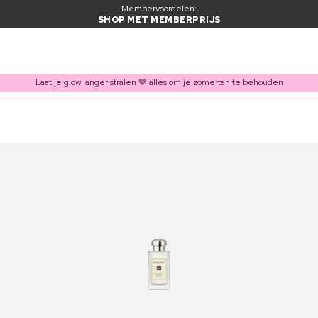
Membervoordelen:
SHOP MET MEMBERPRIJS
Laat je glow langer stralen 🤎 alles om je zomertan te behouden
ITEM TOEGEVOEGD AAN WINKELMAND
Vaak samen gekocht met