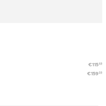
€
115
69
€
159
09