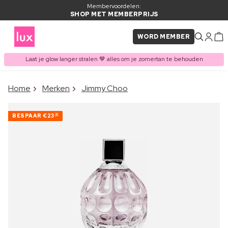
Membervoordelen:
SHOP MET MEMBERPRIJS
WORD MEMBER
Laat je glow langer stralen 🤎 alles om je zomertan te behouden
×
Home
Merken
Jimmy Choo
ITEM TOEGEVOEGD AAN
Vaak samen gekocht met
WINKELMAND
BESPAAR
€23
30