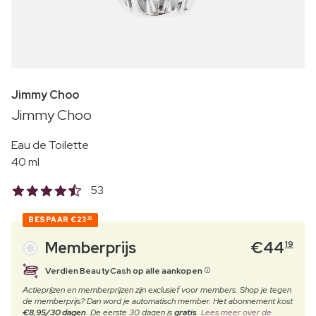
Jimmy Choo
Jimmy Choo
Eau de Toilette
40 ml
53
BESPAAR
€23
30
Memberprijs
€
44
19
Verdien BeautyCash op alle aankopen
Actieprijzen en memberprijzen zijn exclusief voor members. Shop je tegen
de memberprijs? Dan word je automatisch member. Het abonnement kost
€8,95/30 dagen
. De eerste 30 dagen is
gratis
.
Lees meer over de