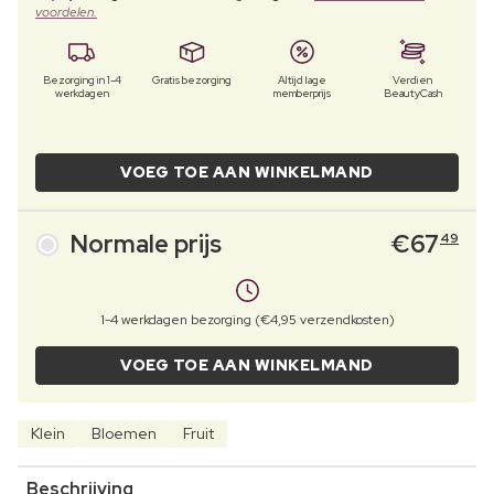
voordelen.
Bezorging in 1-4
Gratis bezorging
Altijd lage
Verdien
werkdagen
memberprijs
BeautyCash
VOEG TOE AAN WINKELMAND
Normale prijs
€
67
49
1-4 werkdagen bezorging (€4,95 verzendkosten)
VOEG TOE AAN WINKELMAND
Klein
Bloemen
Fruit
Beschrijving