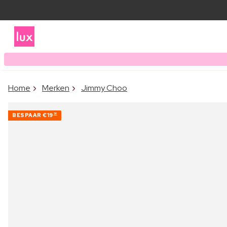
Home
Merken
Jimmy Choo
BESPAAR
€19
30