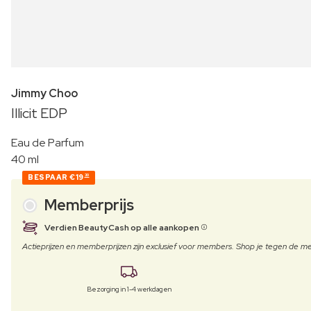
Jimmy Choo
Illicit EDP
Eau de Parfum
40 ml
BESPAAR
€19
30
Memberprijs
Verdien BeautyCash op alle aankopen
Actieprijzen en memberprijzen zijn exclusief voor members. Shop je tegen de
Bezorging in 1-4 werkdagen