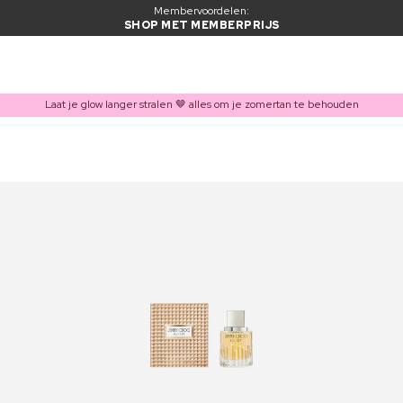
Membervoordelen:
SHOP MET MEMBERPRIJS
Laat je glow langer stralen 🤎 alles om je zomertan te behouden
ITEM TOEGEVOEGD AAN WINKELMAND
Vaak samen gekocht met