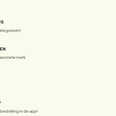
JS
categorieën!
LEN
favoriete merk
P
bestelling in de app!