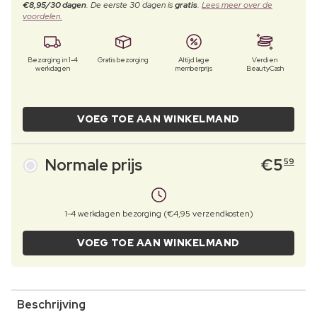
€8,95/30 dagen
. De eerste 30 dagen is
gratis
.
Lees meer over de
voordelen.
Bezorging in 1-4
Gratis bezorging
Altijd lage
Verdien
werkdagen
memberprijs
BeautyCash
VOEG TOE AAN WINKELMAND
Normale prijs
€
5
59
1-4 werkdagen bezorging (€4,95 verzendkosten)
VOEG TOE AAN WINKELMAND
Beschrijving