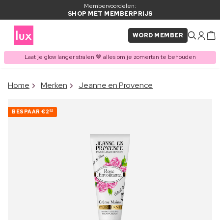
Membervoordelen:
SHOP MET MEMBERPRIJS
WORD MEMBER
Laat je glow langer stralen 🤎 alles om je zomertan te behouden
×
Home
Merken
Jeanne en Provence
ITEM TOEGEVOEGD AAN
Vaak samen gekocht met
WINKELMAND
BESPAAR
€2
00