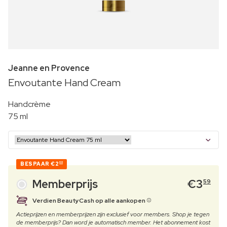
Jeanne en Provence
Envoutante Hand Cream
Handcrème
75 ml
BESPAAR
€2
00
Memberprijs
€
3
59
Verdien BeautyCash op alle aankopen
Actieprijzen en memberprijzen zijn exclusief voor members. Shop je tegen
de memberprijs? Dan word je automatisch member. Het abonnement kost