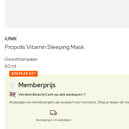
iUNIK
Propolis Vitamin Sleeping Mask
Gezichtsmasker
60 ml
BESPAAR
€5
10
Memberprijs
Verdien BeautyCash op alle aankopen
Actieprijzen en memberprijzen zijn exclusief voor members. Shop je tegen de
Bezorging in 1-4 werkdagen