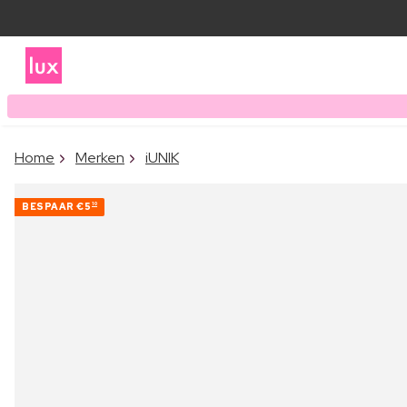
Home
Merken
iUNIK
BESPAAR
€5
10