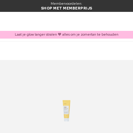
Membervoordelen:
SHOP MET MEMBERPRIJS
Laat je glow langer stralen 🤎 alles om je zomertan te behouden
ITEM TOEGEVOEGD AAN WINKELMAND
Vaak samen gekocht met