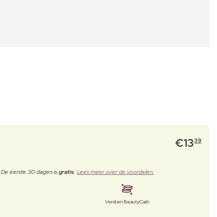
€
13
39
. De eerste 30 dagen is
gratis
.
Lees meer over de voordelen.
Verdien BeautyCash