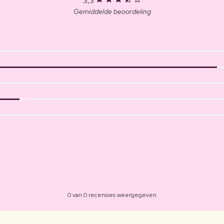
3,3
Gemiddelde beoordeling
0 van 0 recensies weergegeven