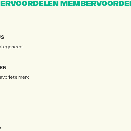
ERVOORDELEN MEMBERVOORDEL
JS
categorieën!
LEN
favoriete merk
P