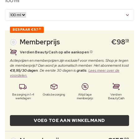
100 ml
BESPAAR
€57
80
Memberprijs
€
98
19
Verdien BeautyCash op alle aankopen
Actieprijzen en memberprijzen zijn exclusief voor members. Shop je tegen
de memberprijs? Dan word je automatisch member. Het abonnement kost
€8,95/30 dagen
. De eerste 30 dagen is
gratis
.
Lees meer over de
voordelen.
Bezorging in 1-4
Gratis bezorging
Altijd lage
Verdien
werkdagen
memberprijs
BeautyCash
VOEG TOE AAN WINKELMAND