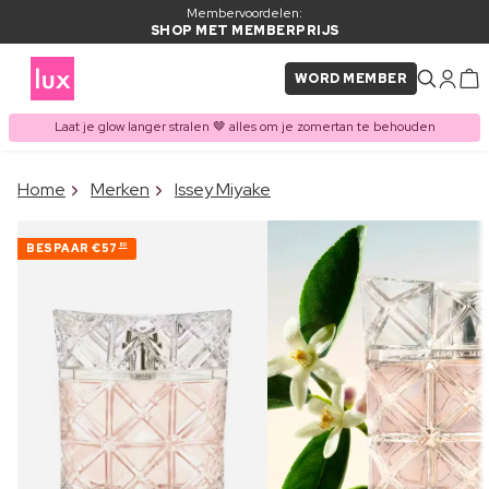
Membervoordelen:
SHOP MET MEMBERPRIJS
WORD MEMBER
Laat je glow langer stralen 🤎 alles om je zomertan te behouden
×
Home
Merken
Issey Miyake
ITEM TOEGEVOEGD AAN
Vaak samen gekocht met
WINKELMAND
BESPAAR
€57
80