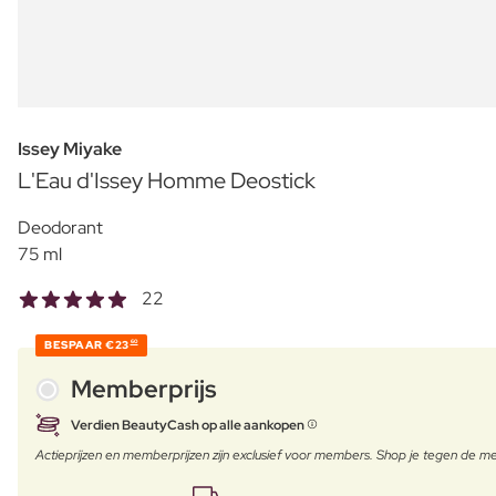
Issey Miyake
L'Eau d'Issey Homme Deostick
Deodorant
75 ml
22
BESPAAR
€23
60
Memberprijs
Verdien BeautyCash op alle aankopen
Actieprijzen en memberprijzen zijn exclusief voor members. Shop je tegen de