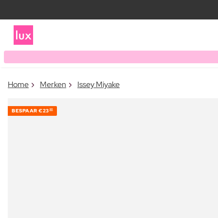
Home
Merken
Issey Miyake
BESPAAR
€23
60