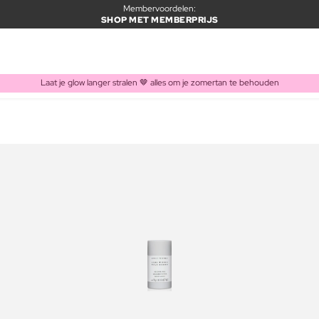
Membervoordelen:
SHOP MET MEMBERPRIJS
Laat je glow langer stralen 🤎 alles om je zomertan te behouden
ITEM TOEGEVOEGD AAN WINKELMAND
Vaak samen gekocht met