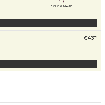
Verdien BeautyCash
€
43
99