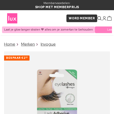
Membervoordelen:
SHOP MET MEMBERPRIJS
WORD MEMBER
Laat je glow langer stralen 🤎 alles om je zomertan te behouden
Laat
×
Home
Merken
Invogue
ITEM TOEGEVOEGD AAN
Vaak samen gekocht met
WINKELMAND
BESPAAR
€2
20