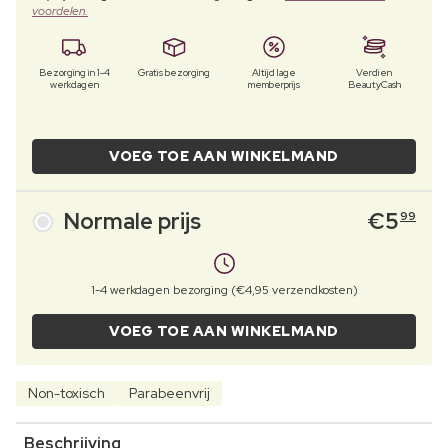
voordelen.
Bezorging in 1-4
Gratis bezorging
Altijd lage
Verdien
werkdagen
memberprijs
BeautyCash
VOEG TOE AAN WINKELMAND
Normale prijs
€
5
99
1-4 werkdagen bezorging (€4,95 verzendkosten)
VOEG TOE AAN WINKELMAND
Non-toxisch
Parabeenvrij
Beschrijving