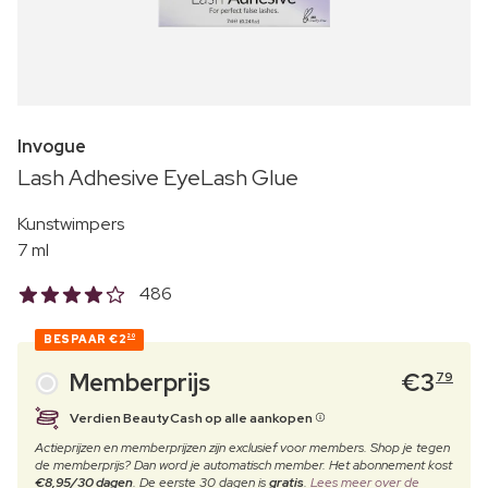
Invogue
Lash Adhesive EyeLash Glue
Kunstwimpers
7 ml
486
BESPAAR
€2
20
Memberprijs
€
3
79
Verdien BeautyCash op alle aankopen
Actieprijzen en memberprijzen zijn exclusief voor members. Shop je tegen
de memberprijs? Dan word je automatisch member. Het abonnement kost
€8,95/30 dagen
. De eerste 30 dagen is
gratis
.
Lees meer over de