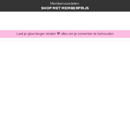
Membervoordelen:
SHOP MET MEMBERPRIJS
Laat je glow langer stralen 🤎 alles om je zomertan te behouden
ITEM TOEGEVOEGD AAN WINKELMAND
Vaak samen gekocht met