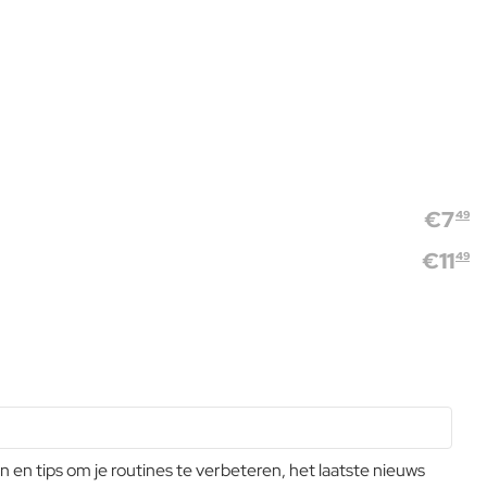
€
7
49
€
11
49
n tips om je routines te verbeteren, het laatste nieuws