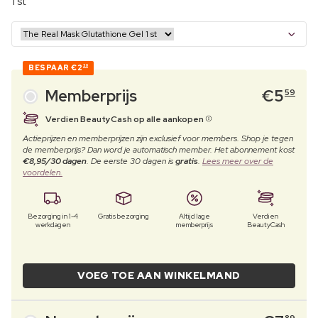
1 st
BESPAAR
€2
30
Memberprijs
€
5
59
Verdien BeautyCash op alle aankopen
Actieprijzen en memberprijzen zijn exclusief voor members. Shop je tegen
de memberprijs? Dan word je automatisch member. Het abonnement kost
€8,95/30 dagen
. De eerste 30 dagen is
gratis
.
Lees meer over de
voordelen.
Bezorging in 1-4
Gratis bezorging
Altijd lage
Verdien
werkdagen
memberprijs
BeautyCash
VOEG TOE AAN WINKELMAND