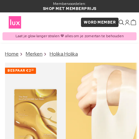
Membervoordelen:
SHOP MET MEMBERPRIJS
WORD MEMBER
Laat je glow langer stralen 🤎 alles om je zomertan te behouden
×
Home
Merken
Holika Holika
ITEM TOEGEVOEGD AAN
Vaak samen gekocht met
WINKELMAND
BESPAAR
€2
30