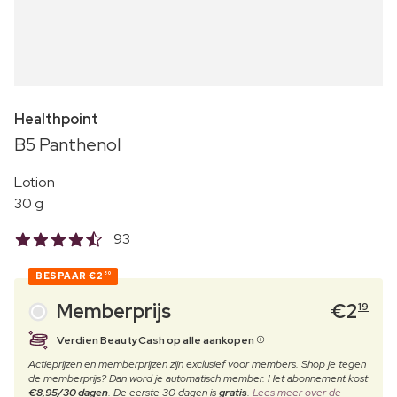
Healthpoint
B5 Panthenol
Lotion
30 g
93
BESPAAR
€2
80
Memberprijs
€
2
19
Verdien BeautyCash op alle aankopen
Actieprijzen en memberprijzen zijn exclusief voor members. Shop je tegen
de memberprijs? Dan word je automatisch member. Het abonnement kost
€8,95/30 dagen
. De eerste 30 dagen is
gratis
.
Lees meer over de