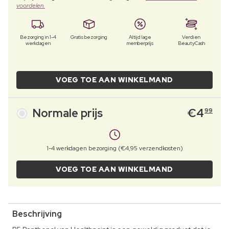
voordelen.
Bezorging in 1-4
Gratis bezorging
Altijd lage
Verdien
werkdagen
memberprijs
BeautyCash
VOEG TOE AAN WINKELMAND
Normale prijs
€
4
99
1-4 werkdagen bezorging (€4,95 verzendkosten)
VOEG TOE AAN WINKELMAND
Beschrijving